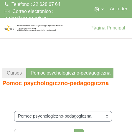
Teléfono : 22 628 67 64
Acceder
Correo electrónico :
wcies@wcies.edu.pl
Salta al contenido principal
Página Principal
Cursos
Pomoc psychologiczno-pedagogiczna
Pomoc psychologiczno-pedagogiczna
Categorías