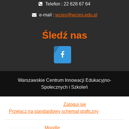
Telefon : 22 628 67 64
e-mail :
wcies@wcies.edu.pl
Śledź nas
Warszawskie Centrum Innowacji Edukacyjno-
Społecznych i Szkoleń
Nie jesteś zalogowany(a) (
Zaloguj się
)
Przełącz na standardowy schemat graficzny
Wspierane przez
Moodle