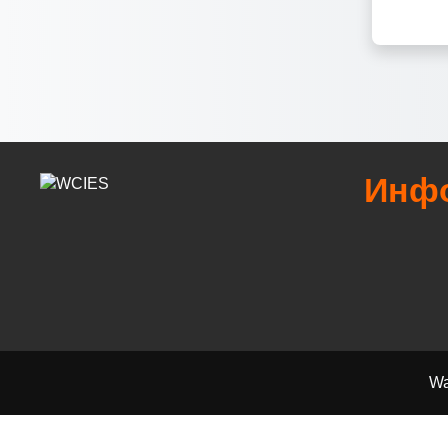
Инф
Wa