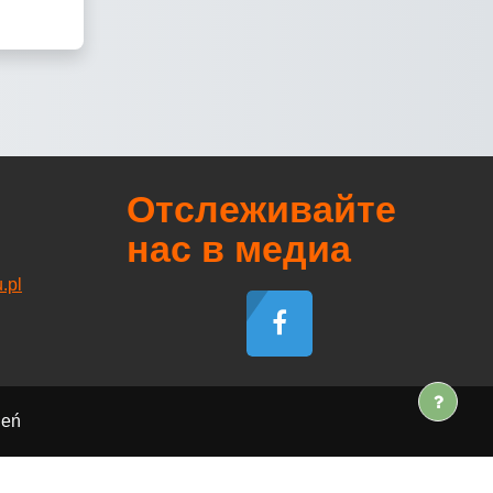
Отслеживайте
нас в медиа
.pl
leń