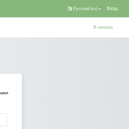
Русский ‎(ru)‎
Вход
В начало
orma edukacyjna WCIES