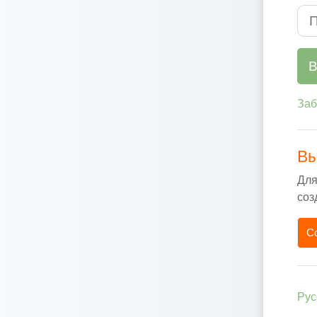
Пар
В
Заб
Вы
Для
соз
С
Русс