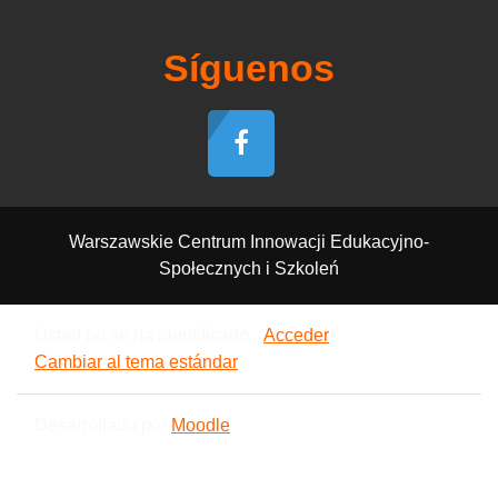
Síguenos
Warszawskie Centrum Innowacji Edukacyjno-
Społecznych i Szkoleń
Usted no se ha identificado. (
Acceder
)
Cambiar al tema estándar
Desarrollado por
Moodle